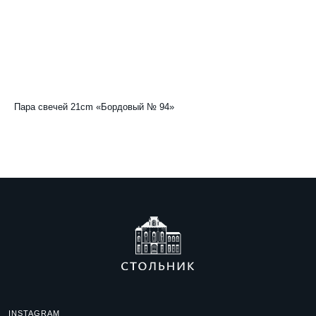
Пара свечей 21cm «Бордовый № 94»
Па
1 400
р.
1 
INSTAGRAM