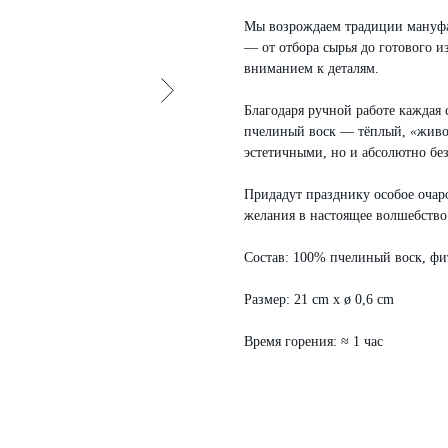
Мы возрождаем традиции мануфа
— от отбора сырья до готового 
вниманием к деталям.
Благодаря ручной работе каждая 
пчелиный воск — тёплый,
«
жив
эстетичными, но и абсолютно бе
Придадут празднику особое очар
желания в настоящее волшебство
Состав: 100% пчелиный воск, фит
Размер: 21 cm x ø 0,6 cm
Время горения: ≈ 1 час