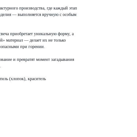
ктурного производства, где каждый этап
изделия — выполняется вручную с особым
свеча приобретает уникальную форму, а
ой
»
материал — делает их не только
зопасными при горении.
ование и превратят момент загадывания
.
иль (хлопок), краситель