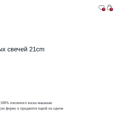
0
0
ых свечей 21cm
 100% пчелиного воска маканым
ную форму и продаются парой на одном