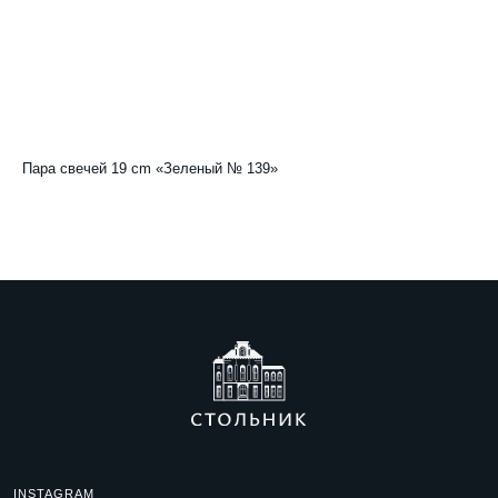
Пара свечей 19 cm «Зеленый № 139»
Па
1 000
р.
1 
INSTAGRAM