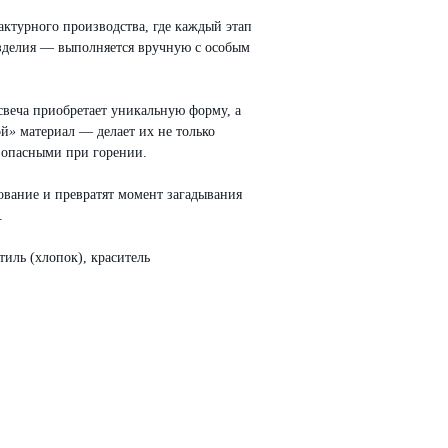
ктурного производства, где каждый этап
изделия — выполняется вручную с особым
свеча приобретает уникальную форму, а
ой
»
материал — делает их не только
зопасными при горении.
ование и превратят момент загадывания
.
иль (хлопок), краситель